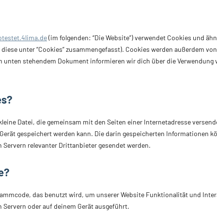
otestet.4lima.de
(im folgenden: “Die Website”) verwendet Cookies und ähn
ll diese unter “Cookies” zusammengefasst). Cookies werden außerdem von
 dem unten stehendem Dokument informieren wir dich über die Verwendung 
es?
e kleine Datei, die gemeinsam mit den Seiten einer Internetadresse verse
erät gespeichert werden kann. Die darin gespeicherten Informationen k
 Servern relevanter Drittanbieter gesendet werden.
e?
grammcode, das benutzt wird, um unserer Website Funktionalität und Inter
n Servern oder auf deinem Gerät ausgeführt.