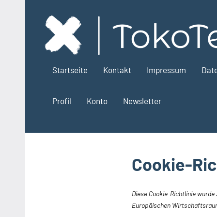
Zum
Inhalt
springen
Startseite
Kontakt
Impressum
Dat
Profil
Konto
Newsletter
Cookie-Rich
Diese Cookie-Richtlinie wurde 
Europäischen Wirtschaftsrau