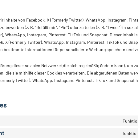
n
ir Inhalte von Facebook, X (Formerly Twitter), WhatsApp, Instagram, Pint
bewerben (z. B. “Gefällt mir”, “Pin”) oder zu teilen (z. B. “Tweet”) in sozi
r), WhatsApp, Instagram, Pinterest, TikTok und Snapchat. Dieser Inhalt i
ok, X (Formerly Twitter), WhatsApp, Instagram, Pinterest, TikTok und Sn
nen bestimmte Informationen für personalisierte Werbung speichern und v
klärung dieser sozialen Netzwerke (die sich regelmäßig ändern kann), um zu
, die sie mithilfe dieser Cookies verarbeiten. Die abgerufenen Daten wer
ormerly Twitter), WhatsApp, Instagram, Pinterest, TikTok und Snapchat ha
ies
Funktion
nt
funktion