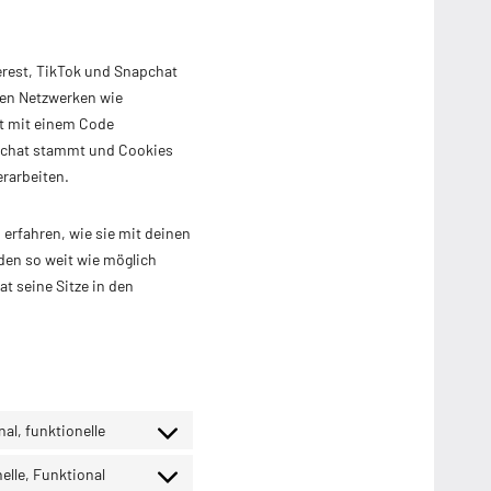
erest, TikTok und Snapchat
alen Netzwerken wie
st mit einem Code
apchat stammt und Cookies
erarbeiten.
 erfahren, wie sie mit deinen
den so weit wie möglich
t seine Sitze in den
al, funktionelle
Consent
to
elle, Funktional
Consent