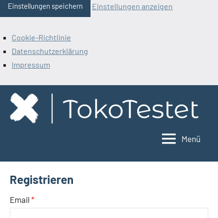
Einstellungen anzeigen
Einstellungen speichern
Cookie-Richtlinie
Datenschutzerklärung
Impressum
Zum
Inhalt
springen
Menü
ToKoTestet
Registrieren
Email
*