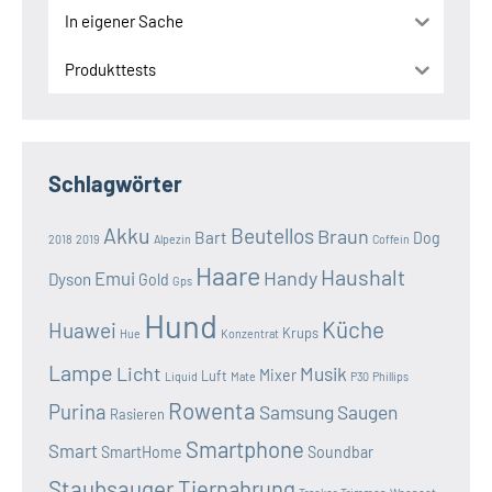
In eigener Sache
Produkttests
Schlagwörter
Akku
Beutellos
Braun
Bart
Dog
2018
2019
Alpezin
Coffein
Haare
Haushalt
Handy
Emui
Dyson
Gold
Gps
Hund
Küche
Huawei
Krups
Hue
Konzentrat
Lampe
Licht
Musik
Mixer
Luft
Liquid
Mate
P30
Phillips
Rowenta
Purina
Samsung
Saugen
Rasieren
Smartphone
Smart
SmartHome
Soundbar
Staubsauger
Tiernahrung