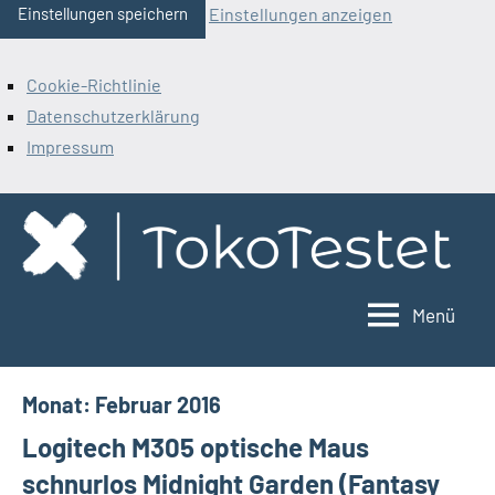
Einstellungen anzeigen
Einstellungen speichern
Cookie-Richtlinie
Datenschutzerklärung
Impressum
Zum
Inhalt
springen
Menü
ToKoTestet
Monat:
Februar 2016
Logitech M305 optische Maus
schnurlos Midnight Garden (Fantasy