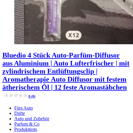
Bluedio 4 Stück Auto-Parfüm-Diffusor
aus Aluminium | Auto Lufterfrischer | mit
zylindrischem Entlüftungsclip |
Aromatherapie Auto Diffusor mit festem
ätherischem Öl | 12 feste Aromastäbchen
0 (0)
Fürs Auto
Düfte
Auto und Zubehör
Parfum & Co
Produkttests