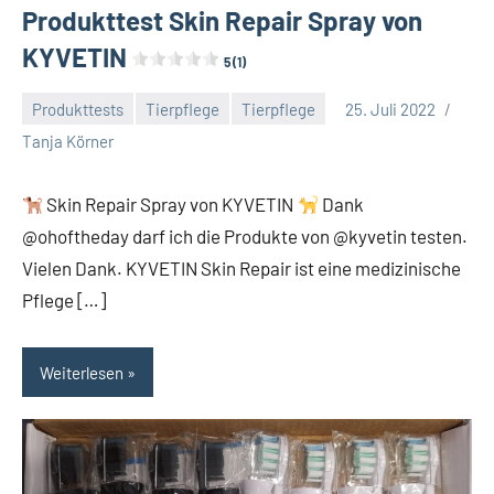
Produkttest Skin Repair Spray von
KYVETIN
5 (1)
Produkttests
Tierpflege
Tierpflege
25. Juli 2022
Keine
Tanja Körner
Kommentare
Skin Repair Spray von KYVETIN
Dank
@ohoftheday darf ich die Produkte von @kyvetin testen.
Vielen Dank. KYVETIN Skin Repair ist eine medizinische
Pflege […]
Weiterlesen