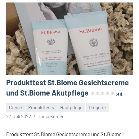
Produkttest St.Biome Gesichtscreme
und St.Biome Akutpflege
5 (1)
Creme
Produkttests
Hautpflege
Drogerie
Keine
27. Juli 2022
Tanja Körner
Kommentare
Produkttest St.Biome Gesichtscreme und St.Biome