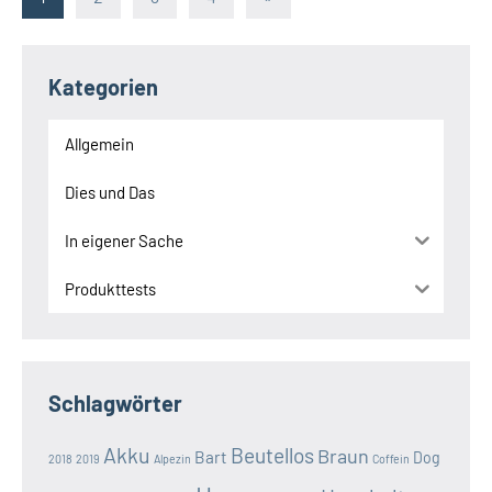
Beiträge
der
Beiträge
Kategorien
Allgemein
Dies und Das
In eigener Sache
Produkttests
Schlagwörter
Akku
Beutellos
Braun
Bart
Dog
2018
2019
Alpezin
Coffein