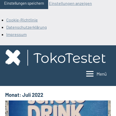
Einstellungen anzeigen
Einstellungen speichern
Cookie-Richtlinie
Datenschutzerklärung
Impressum
Zum
Inhalt
springen
Menü
ToKoTestet
Monat:
Juli 2022