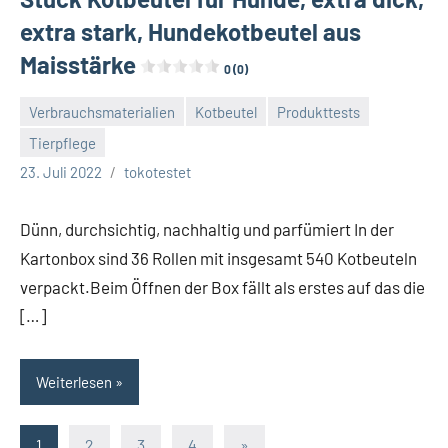
extra stark, Hundekotbeutel aus
Maisstärke
0 (0)
Verbrauchsmaterialien
Kotbeutel
Produkttests
Tierpflege
Keine
23. Juli 2022
tokotestet
Kommentare
Dünn, durchsichtig, nachhaltig und parfümiert In der
Kartonbox sind 36 Rollen mit insgesamt 540 Kotbeuteln
verpackt.Beim Öffnen der Box fällt als erstes auf das die
[…]
Weiterlesen
Seitennummerierung
Nächste
1
2
3
4
»