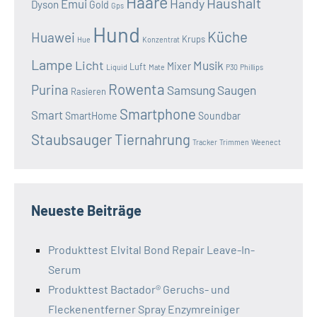
Haare
Haushalt
Handy
Emui
Dyson
Gold
Gps
Hund
Küche
Huawei
Krups
Hue
Konzentrat
Lampe
Licht
Musik
Mixer
Luft
Liquid
Mate
P30
Phillips
Rowenta
Purina
Samsung
Saugen
Rasieren
Smartphone
Smart
SmartHome
Soundbar
Staubsauger
Tiernahrung
Tracker
Trimmen
Weenect
Neueste Beiträge
Produkttest Elvital Bond Repair Leave-In-
Serum
Produkttest Bactador® Geruchs- und
Fleckenentferner Spray Enzymreiniger