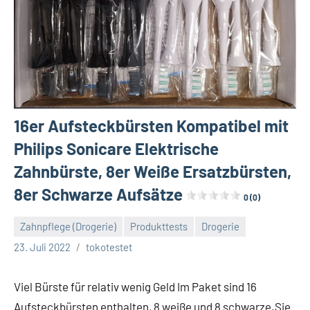
16er Aufsteckbürsten Kompatibel mit
Philips Sonicare Elektrische
Zahnbürste, 8er Weiße Ersatzbürsten,
8er Schwarze Aufsätze
0 (0)
Zahnpflege (Drogerie)
Produkttests
Drogerie
Keine
23. Juli 2022
tokotestet
Kommentare
Viel Bürste für relativ wenig Geld Im Paket sind 16
Aufsteckbürsten enthalten, 8 weiße und 8 schwarze.Sie