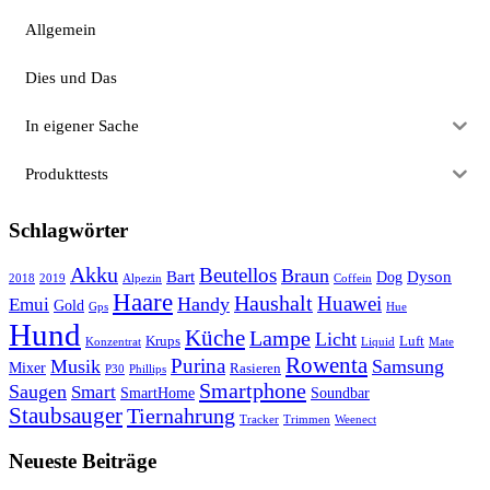
Allgemein
Dies und Das
In eigener Sache
Produkttests
Schlagwörter
Akku
Beutellos
Braun
Bart
Dyson
Dog
2018
2019
Alpezin
Coffein
Haare
Haushalt
Huawei
Handy
Emui
Gold
Gps
Hue
Hund
Küche
Lampe
Licht
Krups
Luft
Konzentrat
Liquid
Mate
Rowenta
Purina
Musik
Samsung
Mixer
Rasieren
P30
Phillips
Smartphone
Saugen
Smart
SmartHome
Soundbar
Staubsauger
Tiernahrung
Tracker
Trimmen
Weenect
Neueste Beiträge