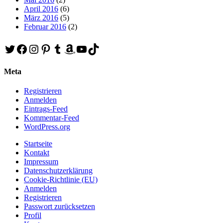
April 2016
(6)
März 2016
(5)
Februar 2016
(2)
Twitter
Facebook
Instagram
Pinterest
Tumblr
Amazon
YouTube
TikTok
Meta
Registrieren
Anmelden
Eintrags-Feed
Kommentar-Feed
WordPress.org
Startseite
Kontakt
Impressum
Datenschutzerklärung
Cookie-Richtlinie (EU)
Anmelden
Registrieren
Passwort zurücksetzen
Profil