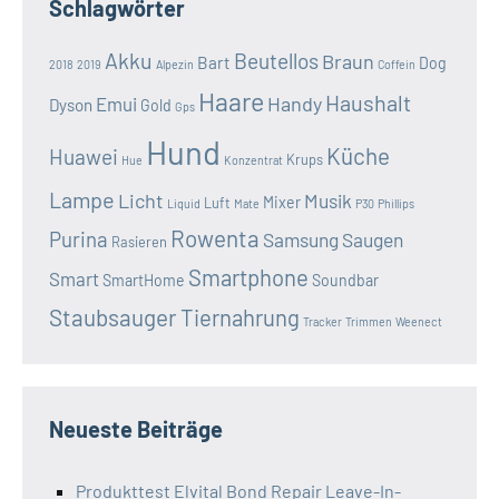
Schlagwörter
Akku
Beutellos
Braun
Bart
Dog
2018
2019
Alpezin
Coffein
Haare
Haushalt
Handy
Emui
Dyson
Gold
Gps
Hund
Küche
Huawei
Krups
Hue
Konzentrat
Lampe
Licht
Musik
Mixer
Luft
Liquid
Mate
P30
Phillips
Rowenta
Purina
Samsung
Saugen
Rasieren
Smartphone
Smart
SmartHome
Soundbar
Staubsauger
Tiernahrung
Tracker
Trimmen
Weenect
Neueste Beiträge
Produkttest Elvital Bond Repair Leave-In-