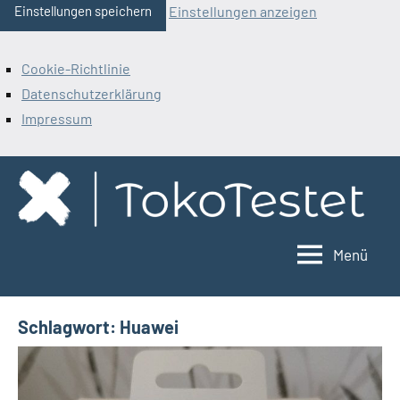
Einstellungen anzeigen
Einstellungen speichern
Cookie-Richtlinie
Datenschutzerklärung
Impressum
Zum
Inhalt
springen
Menü
ToKoTestet
Schlagwort:
Huawei