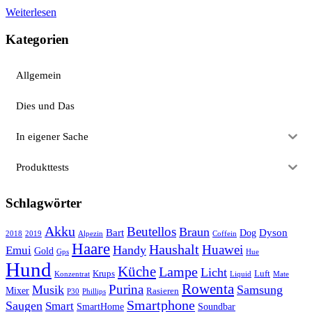
Weiterlesen
Kategorien
Allgemein
Dies und Das
In eigener Sache
Produkttests
Schlagwörter
Akku
Beutellos
Braun
Bart
Dyson
Dog
2018
2019
Alpezin
Coffein
Haare
Haushalt
Huawei
Handy
Emui
Gold
Gps
Hue
Hund
Küche
Lampe
Licht
Krups
Luft
Konzentrat
Liquid
Mate
Rowenta
Purina
Musik
Samsung
Mixer
Rasieren
P30
Phillips
Smartphone
Saugen
Smart
SmartHome
Soundbar