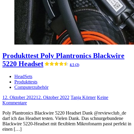
Produkttest Poly Plantronics Blackwire
5220 Headset
4.5 (2)
HeadSets
Produkttests
Computerzubehör
12. Oktober 2022
12. Oktober 2022
Tanja Körner
Keine
Kommentare
Poly Plantronics Blackwire 5220 Headset Dank @reviewclub_de
darf ich das Headset testen. Vielen Dank. Das schnurgebundene
Blackwire 5220-Headset mit flexiblem Mikrofonarm passt perfekt in
einen […]