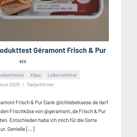
odukttest Géramont Frisch & Pur
5 (1)
rodukttests
Käse
Lebensmittel
ine
 Juni 2025
Tanja Körner
mmentare
amont Frisch & Pur Dank @ichliebekaese.de darf
 den Frischkäse von @geramont_de Frisch & Pur
ten. Entschieden habe ich mich für die Sorte
ur. Genieße […]