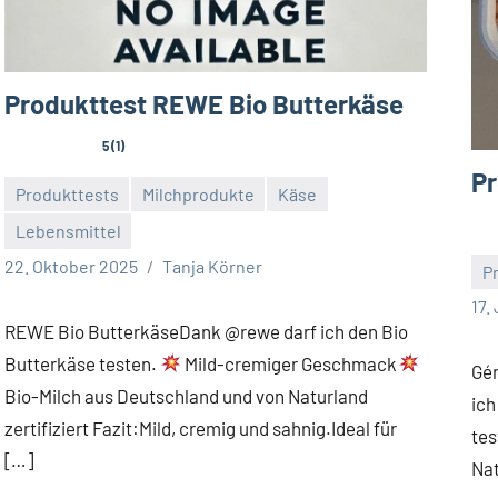
Produkttest REWE Bio Butterkäse
5 (1)
Pr
Produkttests
Milchprodukte
Käse
Lebensmittel
Keine
22. Oktober 2025
Tanja Körner
P
Kommentare
Ke
17.
REWE Bio ButterkäseDank @rewe darf ich den Bio
Ko
Butterkäse testen.
Mild-cremiger Geschmack
Gér
Bio-Milch aus Deutschland und von Naturland
ich
zertifiziert Fazit:Mild, cremig und sahnig.Ideal für
tes
[…]
Nat