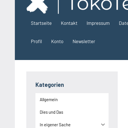
springen
Startseite
Kontakt
Impressum
Dat
Profil
Konto
Newsletter
Kategorien
Allgemein
Dies und Das
In eigener Sache