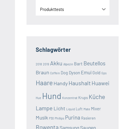
Produkttests
Schlagwörter
Akku
Beutellos
Bart
2018
2019
Alpezin
Braun
Emui
Dyson
Dog
Gold
Coffein
Gps
Haare
Haushalt
Huawei
Handy
Hund
Küche
Krups
Hue
Konzentrat
Lampe
Licht
Mixer
Luft
Liquid
Mate
Purina
Musik
Rasieren
P30
Phillips
Rowenta
Samsung
Saugen