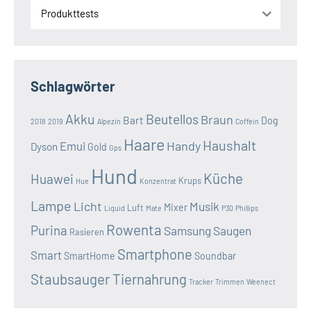
Produkttests
Schlagwörter
Akku
Beutellos
Braun
Bart
Dog
2018
2019
Alpezin
Coffein
Haare
Haushalt
Handy
Emui
Dyson
Gold
Gps
Hund
Küche
Huawei
Krups
Hue
Konzentrat
Lampe
Licht
Musik
Mixer
Luft
Liquid
Mate
P30
Phillips
Rowenta
Purina
Samsung
Saugen
Rasieren
Smartphone
Smart
SmartHome
Soundbar
Staubsauger
Tiernahrung
Tracker
Trimmen
Weenect