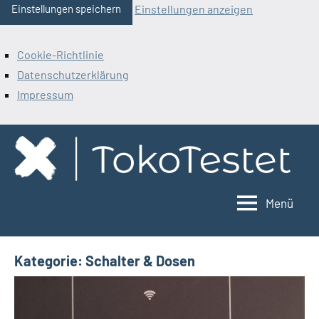
Einstellungen anzeigen
Einstellungen speichern
Cookie-Richtlinie
Datenschutzerklärung
Impressum
Zum
Inhalt
springen
Menü
ToKoTestet
Kategorie:
Schalter & Dosen