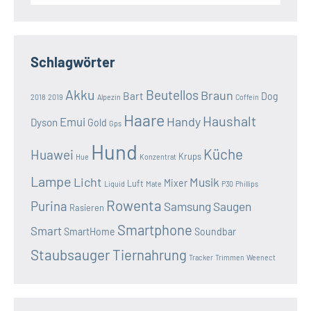
Schlagwörter
Akku
Beutellos
Braun
Bart
Dog
2018
2019
Alpezin
Coffein
Haare
Haushalt
Handy
Emui
Dyson
Gold
Gps
Hund
Küche
Huawei
Krups
Hue
Konzentrat
Lampe
Licht
Musik
Mixer
Luft
Liquid
Mate
P30
Phillips
Rowenta
Purina
Samsung
Saugen
Rasieren
Smartphone
Smart
SmartHome
Soundbar
Staubsauger
Tiernahrung
Tracker
Trimmen
Weenect