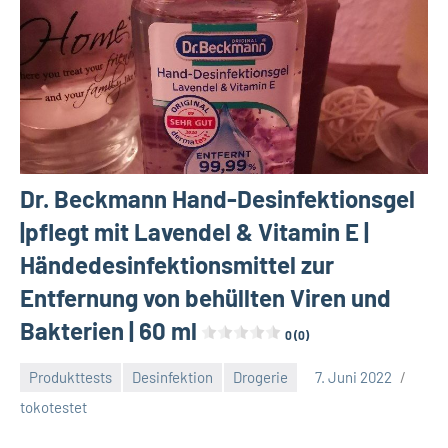
Dr. Beckmann Hand-Desinfektionsgel
|pflegt mit Lavendel & Vitamin E |
Händedesinfektionsmittel zur
Entfernung von behüllten Viren und
Bakterien | 60 ml
0 (0)
Produkttests
Desinfektion
Drogerie
7. Juni 2022
Keine
tokotestet
Kommentare