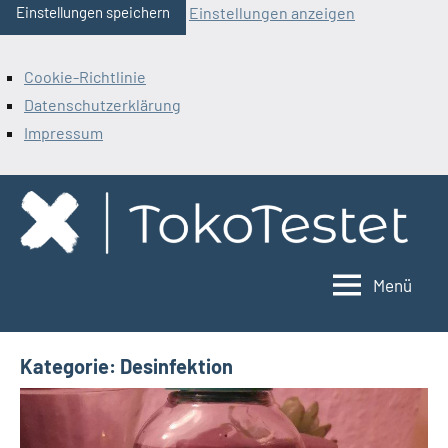
Einstellungen anzeigen
Einstellungen speichern
Cookie-Richtlinie
Datenschutzerklärung
Impressum
Zum
Inhalt
springen
Menü
ToKoTestet
Kategorie:
Desinfektion