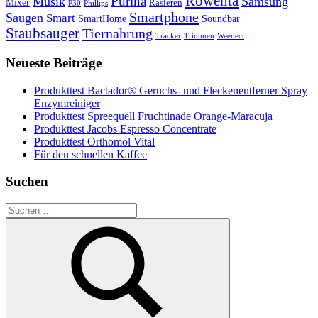
Rowenta
Purina
Musik
Samsung
Mixer
Rasieren
P30
Phillips
Smartphone
Saugen
Smart
SmartHome
Soundbar
Staubsauger
Tiernahrung
Tracker
Trimmen
Weenect
Neueste Beiträge
Produkttest Bactador® Geruchs- und Fleckenentferner Spray
Enzymreiniger
Produkttest Spreequell Fruchtinade Orange-Maracuja
Produkttest Jacobs Espresso Concentrate
Produkttest Orthomol Vital
Für den schnellen Kaffee
Suchen
Suchen
nach: