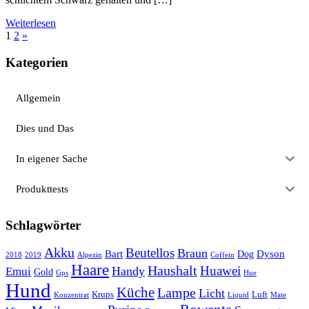
Weiterlesen
Seitennummerierung
Nächste
1
2
»
Beiträge
der
Kategorien
Beiträge
Allgemein
Dies und Das
In eigener Sache
Produkttests
Schlagwörter
Akku
Beutellos
Braun
Bart
Dyson
Dog
2018
2019
Alpezin
Coffein
Haare
Haushalt
Huawei
Handy
Emui
Gold
Gps
Hue
Hund
Küche
Lampe
Licht
Krups
Luft
Konzentrat
Liquid
Mate