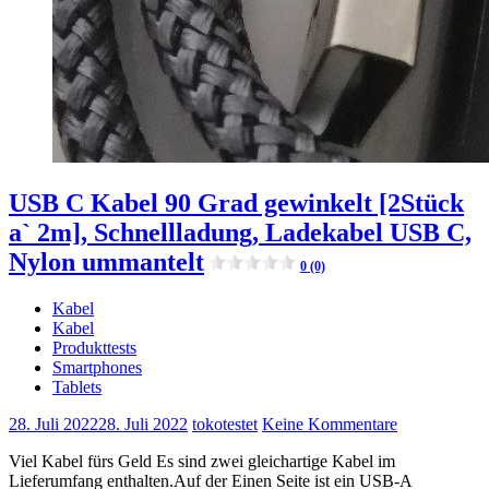
USB C Kabel 90 Grad gewinkelt [2Stück
a` 2m], Schnellladung, Ladekabel USB C,
Nylon ummantelt
0 (0)
Kabel
Kabel
Produkttests
Smartphones
Tablets
28. Juli 2022
28. Juli 2022
tokotestet
Keine Kommentare
Viel Kabel fürs Geld Es sind zwei gleichartige Kabel im
Lieferumfang enthalten.Auf der Einen Seite ist ein USB-A