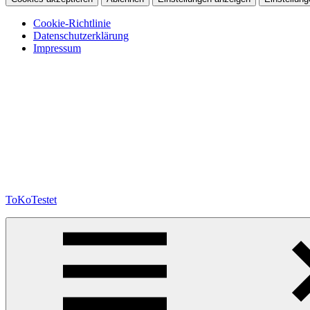
Cookie-Richtlinie
Datenschutzerklärung
Impressum
Zum
Inhalt
springen
ToKoTestet