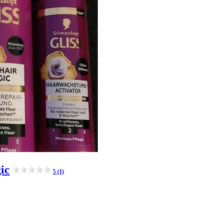
ic
5 (1)