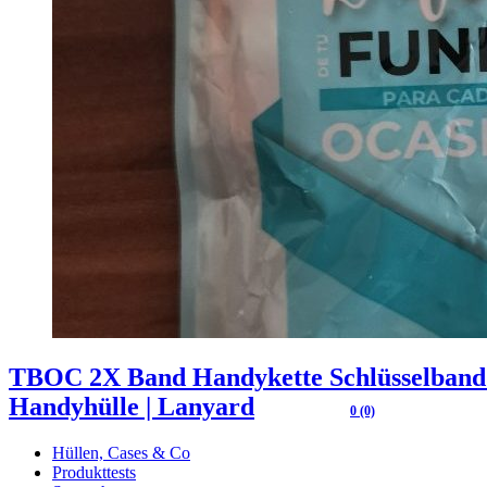
TBOC 2X Band Handykette Schlüsselband [H
Handyhülle | Lanyard
0 (0)
Hüllen, Cases & Co
Produkttests