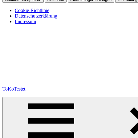
Cookie-Richtlinie
Datenschutzerklärung
Impressum
Zum
Inhalt
springen
ToKoTestet