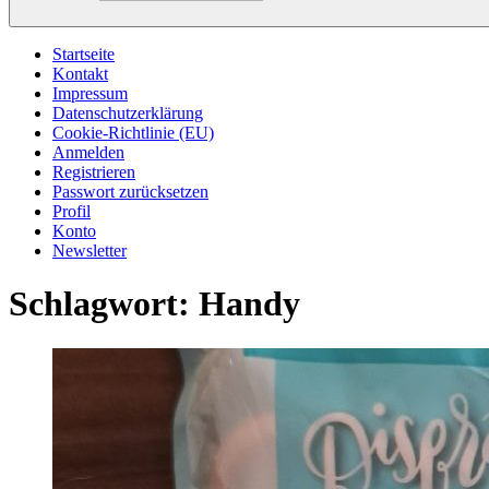
Startseite
Kontakt
Impressum
Datenschutzerklärung
Cookie-Richtlinie (EU)
Anmelden
Registrieren
Passwort zurücksetzen
Profil
Konto
Newsletter
Schlagwort:
Handy