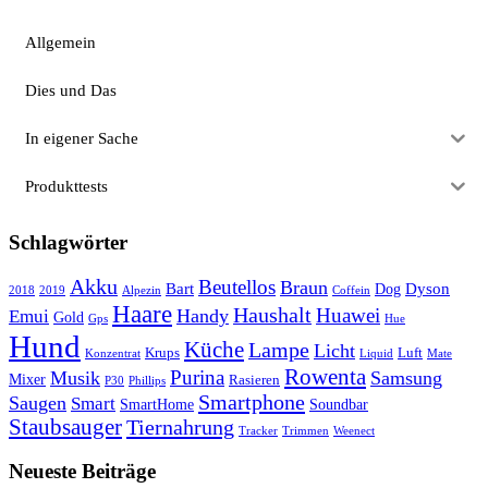
Allgemein
Dies und Das
In eigener Sache
Produkttests
Schlagwörter
Akku
Beutellos
Braun
Bart
Dyson
Dog
2018
2019
Alpezin
Coffein
Haare
Haushalt
Huawei
Handy
Emui
Gold
Gps
Hue
Hund
Küche
Lampe
Licht
Krups
Luft
Konzentrat
Liquid
Mate
Rowenta
Purina
Musik
Samsung
Mixer
Rasieren
P30
Phillips
Smartphone
Saugen
Smart
SmartHome
Soundbar
Staubsauger
Tiernahrung
Tracker
Trimmen
Weenect
Neueste Beiträge