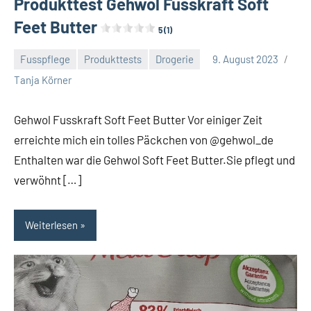
Produkttest Gehwol Fusskraft Soft
Feet Butter
5 (1)
Fusspflege
Produkttests
Drogerie
9. August 2023
Keine
Tanja Körner
Kommentare
Gehwol Fusskraft Soft Feet Butter Vor einiger Zeit
erreichte mich ein tolles Päckchen von @gehwol_de
Enthalten war die Gehwol Soft Feet Butter.Sie pflegt und
verwöhnt […]
Weiterlesen