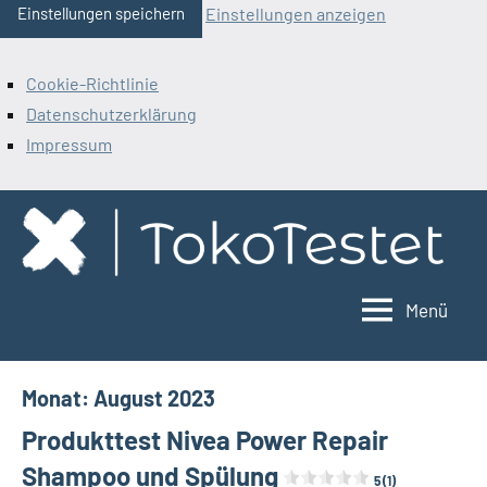
Einstellungen anzeigen
Einstellungen speichern
Cookie-Richtlinie
Datenschutzerklärung
Impressum
Zum
Inhalt
springen
Menü
ToKoTestet
Monat:
August 2023
Produkttest Nivea Power Repair
Shampoo und Spülung
5 (1)