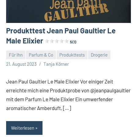
Produkttest Jean Paul Gaultier Le
Male Elixier
5 (1)
Für Ihn
Parfum & Co
Produkttests
Drogerie
Keine
21. August 2023
Tanja Körner
Kommentare
Jean Paul Gaultier Le Male Elixier Vor einiger Zeit
erreichte mich eine Produktprobe von @jeanpaulgaultier
mit dem Parfum Le Male Elixier Ein umwerfender
aromatischer Amberduft, […]
Weiterlesen