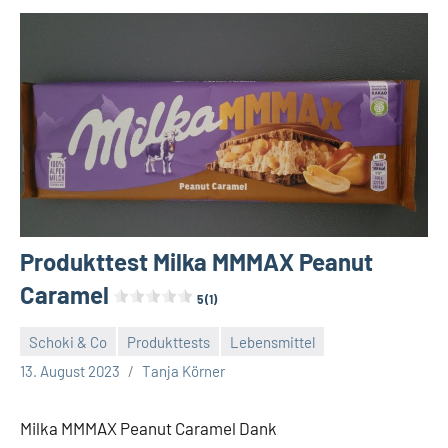
Produkttest Milka MMMAX Peanut
Caramel
5 (1)
Schoki & Co
Produkttests
Lebensmittel
Keine
13. August 2023
Tanja Körner
Kommentare
Milka MMMAX Peanut Caramel Dank