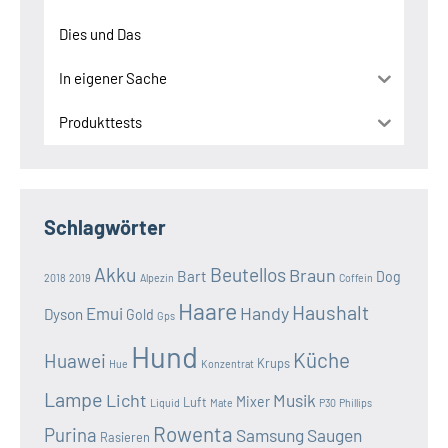
Dies und Das
In eigener Sache
Produkttests
Schlagwörter
Akku
Beutellos
Braun
Bart
Dog
2018
2019
Alpezin
Coffein
Haare
Haushalt
Handy
Emui
Dyson
Gold
Gps
Hund
Küche
Huawei
Krups
Hue
Konzentrat
Lampe
Licht
Musik
Mixer
Luft
Liquid
Mate
P30
Phillips
Rowenta
Purina
Samsung
Saugen
Rasieren