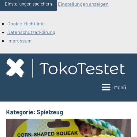
Einstellungen anzeigen
Einstellungen speichern
Cookie-Richtlinie
Datenschutzerklärung
Impressum
Zum
Inhalt
springen
Menü
ToKoTestet
Kategorie:
Spielzeug