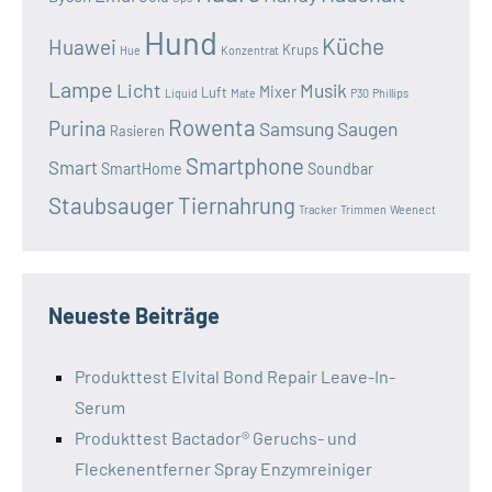
Hund
Küche
Huawei
Krups
Hue
Konzentrat
Lampe
Licht
Musik
Mixer
Luft
Liquid
Mate
P30
Phillips
Rowenta
Purina
Samsung
Saugen
Rasieren
Smartphone
Smart
SmartHome
Soundbar
Staubsauger
Tiernahrung
Tracker
Trimmen
Weenect
Neueste Beiträge
Produkttest Elvital Bond Repair Leave-In-
Serum
Produkttest Bactador® Geruchs- und
Fleckenentferner Spray Enzymreiniger