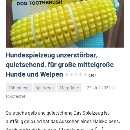
Hundespielzeug unzerstörbar,
quietschend, für große mittelgroße
Hunde und Welpen
0 (0)
Zahnpflege
Spielzeug
Tierpflege
22. Juli 2022
Keine
tokotestet
Kommentare
Quietsche gelb und quietschend Das Spielzeug ist
auffällig gelb und hat das Aussehen eines Maiskolbens.
An einem Ende ist ein ca. 10 cm langes Tau […]