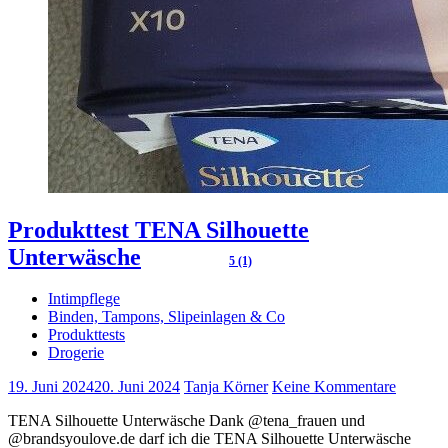
Produkttest TENA Silhouette
Unterwäsche
5 (1)
Intimpflege
Binden, Tampons, Slipeinlagen & Co
Produkttests
Drogerie
19. Juni 2024
20. Juni 2024
Tanja Körner
Keine Kommentare
TENA Silhouette Unterwäsche Dank @tena_frauen und
@brandsyoulove.de darf ich die TENA Silhouette Unterwäsche