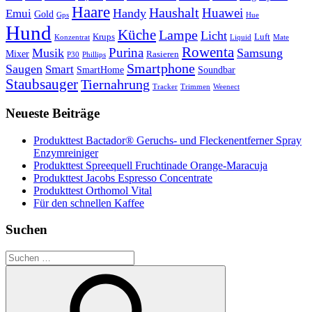
Haare
Haushalt
Huawei
Handy
Emui
Gold
Gps
Hue
Hund
Küche
Lampe
Licht
Krups
Luft
Konzentrat
Liquid
Mate
Rowenta
Purina
Musik
Samsung
Mixer
Rasieren
P30
Phillips
Smartphone
Saugen
Smart
SmartHome
Soundbar
Staubsauger
Tiernahrung
Tracker
Trimmen
Weenect
Neueste Beiträge
Produkttest Bactador® Geruchs- und Fleckenentferner Spray
Enzymreiniger
Produkttest Spreequell Fruchtinade Orange-Maracuja
Produkttest Jacobs Espresso Concentrate
Produkttest Orthomol Vital
Für den schnellen Kaffee
Suchen
Suchen
nach: