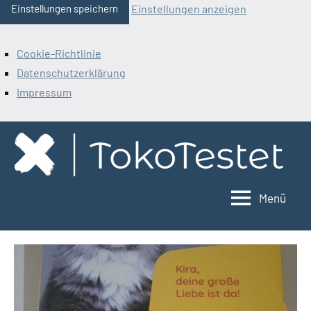
Einstellungen anzeigen
Einstellungen speichern
Cookie-Richtlinie
Datenschutzerklärung
Impressum
Zum
Inhalt
springen
Menü
ToKoTestet