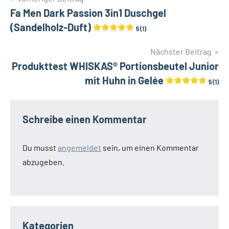
Beitragsnavigation
Fa Men Dark Passion 3in1 Duschgel
(Sandelholz-Duft)
5 (1)
Nächster Beitrag
Produkttest WHISKAS® Portionsbeutel Junior
mit Huhn in Gelée
5 (1)
Schreibe einen Kommentar
Du musst
angemeldet
sein, um einen Kommentar
abzugeben.
Kategorien